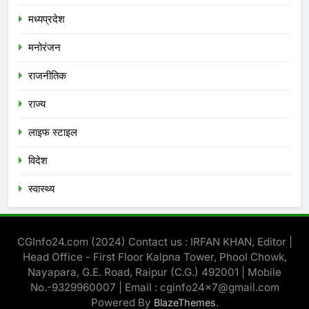
मध्‍यप्रदेश
मनोरंजन
राजनीतिक
राज्य
लाइफ स्टाइल
विदेश
स्‍वास्‍थ्‍य
CGInfo24.com (2024) Contact us : IRFAN KHAN, Editor |
Head Office - First Floor Kalpna Tower, Phool Chowk,
Nayapara, G.E. Road, Raipur (C.G.) 492001 | Mobile
No.-9329960007 | Email : cginfo24x7@gmail.com
Powered By
.
BlazeThemes