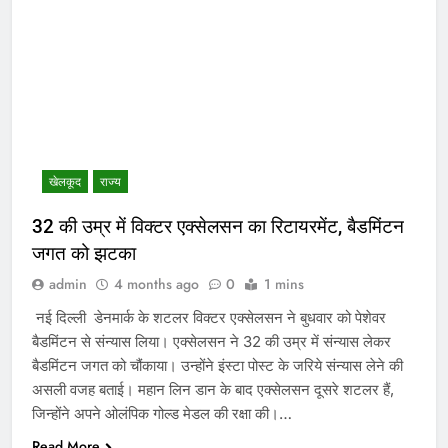
खेलकूद
राज्य
32 की उम्र में विक्टर एक्सेलसन का रिटायरमेंट, बैडमिंटन
जगत को झटका
admin
4 months ago
0
1 mins
नई दिल्‍ली डेनमार्क के शटलर विक्‍टर एक्‍सेलसन ने बुधवार को पेशेवर
बैडमिंटन से संन्‍यास लिया। एक्‍सेलसन ने 32 की उम्र में संन्‍यास लेकर
बैडमिंटन जगत को चौंकाया। उन्‍होंने इंस्‍टा पोस्‍ट के जरिये संन्‍यास लेने की
असली वजह बताई। महान लिन डान के बाद एक्‍सेलसन दूसरे शटलर हैं,
जिन्‍होंने अपने ओलंपिक गोल्‍ड मेडल की रक्षा की।…
Read More