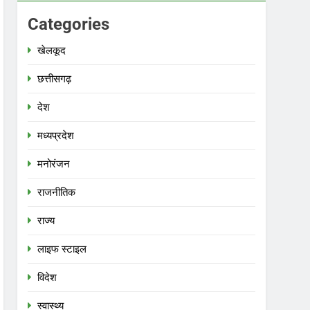
Categories
खेलकूद
छत्तीसगढ़
देश
मध्‍यप्रदेश
मनोरंजन
राजनीतिक
राज्य
लाइफ स्टाइल
विदेश
स्‍वास्‍थ्‍य