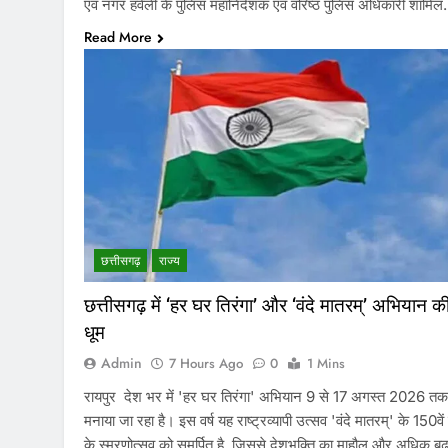
एवं नगर हवेली के पुलिस महानिदेशक एवं वरिष्ठ पुलिस अधिकारी शामि
Read More
छत्तीसगढ़
राज्य
छत्तीसगढ़ में ‘हर घर तिरंगा’ और ‘वंदे मातरम्’ अभियान क
धूम
Admin
7 Hours Ago
0
1 Mins
रायपुर देश भर में 'हर घर तिरंगा' अभियान 9 से 17 अगस्त 2026 तक
मनाया जा रहा है। इस वर्ष यह राष्ट्रव्यापी उत्सव 'वंदे मातरम्' के 150वें व
के स्मरणोत्सव को समर्पित है, जिससे देशभक्ति का माहौल और अधिक बढ