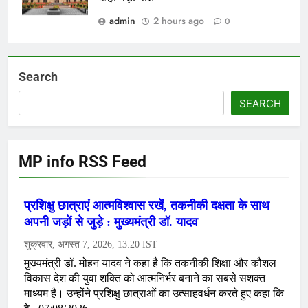
admin
2 hours ago
0
Search
SEARCH
MP info RSS Feed