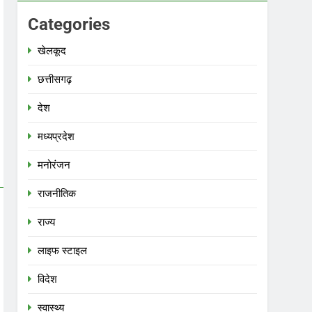
Categories
खेलकूद
छत्तीसगढ़
देश
मध्‍यप्रदेश
मनोरंजन
राजनीतिक
राज्य
लाइफ स्टाइल
विदेश
स्‍वास्‍थ्‍य