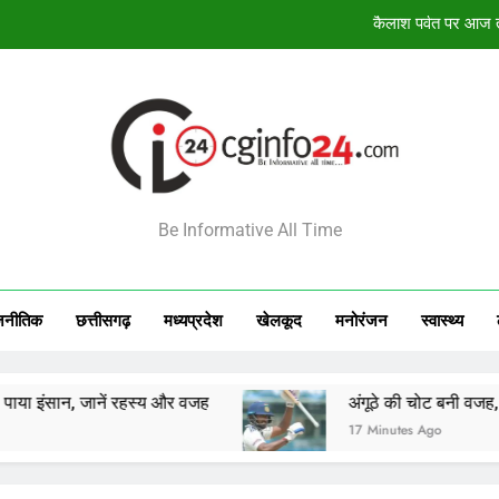
अंगूठे की चोट बनी वजह, 
विश्व कप में भारती
12 अगस्त सूर्य
कैलाश पर्वत पर आज तक
INFO24
अंगूठे की चोट बनी वजह, 
Be Informative All Time
विश्व कप में भारती
जनीतिक
छत्तीसगढ़
मध्‍यप्रदेश
खेलकूद
मनोरंजन
स्‍वास्‍थ्‍य
ानें रहस्य और वजह
अंगूठे की चोट बनी वजह, श्रीलंका के खिल
17 Minutes Ago