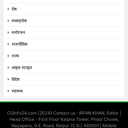
देश
मध्‍यप्रदेश
मनोरंजन
राजनीतिक
राज्य
लाइफ स्टाइल
विदेश
स्‍वास्‍थ्‍य
CGInfo24.com (2024) Contact us : IRFAN KHAN, Editor |
Head Office - First Floor Kalpna Tower, Phool Chowk,
Nayapara, G.E. Road, Raipur (C.G.) 492001 | Mobile