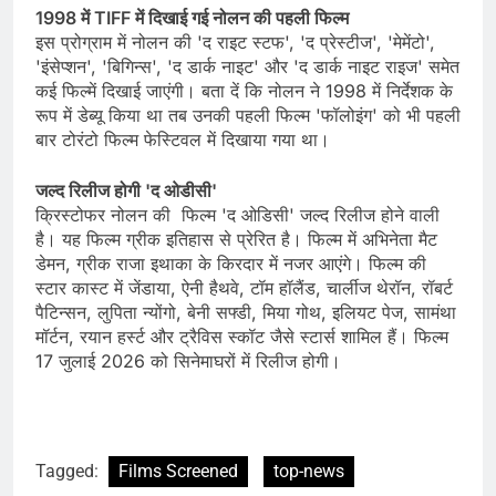
1998 में TIFF में दिखाई गई नोलन की पहली फिल्म
इस प्रोग्राम में नोलन की 'द राइट स्टफ', 'द प्रेस्टीज', 'मेमेंटो',
'इंसेप्शन', 'बिगिन्स', 'द डार्क नाइट' और 'द डार्क नाइट राइज' समेत
कई फिल्में दिखाई जाएंगी। बता दें कि नोलन ने 1998 में निर्देशक के
रूप में डेब्यू किया था तब उनकी पहली फिल्म 'फॉलोइंग' को भी पहली
बार टोरंटो फिल्म फेस्टिवल में दिखाया गया था।
जल्द रिलीज होगी 'द ओडीसी'
क्रिस्टोफर नोलन की फिल्म 'द ओडिसी' जल्द रिलीज होने वाली
है। यह फिल्म ग्रीक इतिहास से प्रेरित है। फिल्म में अभिनेता मैट
डेमन, ग्रीक राजा इथाका के किरदार में नजर आएंगे। फिल्म की
स्टार कास्ट में जेंडाया, ऐनी हैथवे, टॉम हॉलैंड, चार्लीज थेरॉन, रॉबर्ट
पैटिन्सन, लुपिता न्योंगो, बेनी सफ्डी, मिया गोथ, इलियट पेज, सामंथा
मॉर्टन, रयान हर्स्ट और ट्रैविस स्कॉट जैसे स्टार्स शामिल हैं। फिल्म
17 जुलाई 2026 को सिनेमाघरों में रिलीज होगी।
Tagged:
Films Screened
top-news