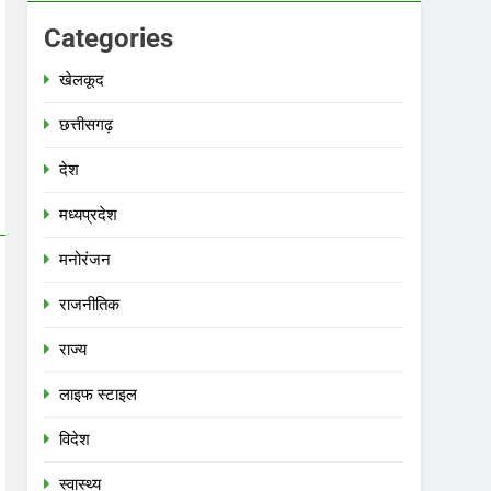
Categories
खेलकूद
छत्तीसगढ़
देश
मध्‍यप्रदेश
मनोरंजन
राजनीतिक
राज्य
लाइफ स्टाइल
विदेश
स्‍वास्‍थ्‍य