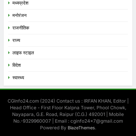
मध्‍यप्रदेश
मनोरंजन
राजनीतिक
राज्य
लाइफ स्टाइल
विदेश
स्‍वास्‍थ्‍य
CGInfo24.com (2024) Contact us : IRFAN KHAN, Editor |
Head Office - First Floor Kalpna Tower, Phool Chowk,
Nayapara, G.E. Road, Raipur (C.G.) 492001 | Mobile
No.-9329960007 | Email : cginfo24x7@gmail.com
Powered By
.
BlazeThemes