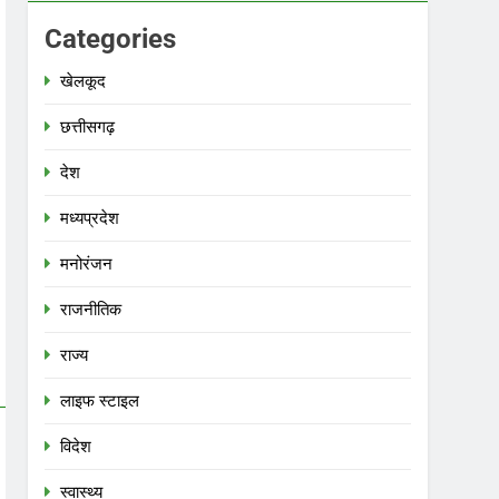
Categories
खेलकूद
छत्तीसगढ़
देश
मध्‍यप्रदेश
मनोरंजन
राजनीतिक
राज्य
लाइफ स्टाइल
विदेश
स्‍वास्‍थ्‍य