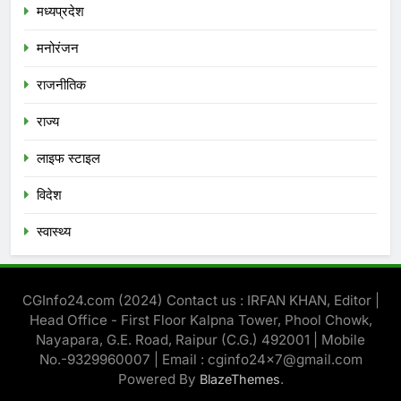
मध्‍यप्रदेश
मनोरंजन
राजनीतिक
राज्य
लाइफ स्टाइल
विदेश
स्‍वास्‍थ्‍य
CGInfo24.com (2024) Contact us : IRFAN KHAN, Editor |
Head Office - First Floor Kalpna Tower, Phool Chowk,
Nayapara, G.E. Road, Raipur (C.G.) 492001 | Mobile
No.-9329960007 | Email : cginfo24x7@gmail.com
Powered By
.
BlazeThemes