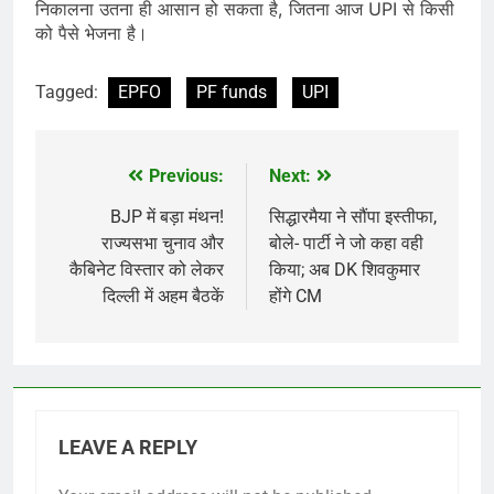
निकालना उतना ही आसान हो सकता है, जितना आज UPI से किसी
को पैसे भेजना है।
Tagged:
EPFO
PF funds
UPI
Previous:
Next:
Post
navigation
BJP में बड़ा मंथन!
सिद्धारमैया ने सौंपा इस्तीफा,
राज्यसभा चुनाव और
बोले- पार्टी ने जो कहा वही
कैबिनेट विस्तार को लेकर
किया; अब DK शिवकुमार
दिल्ली में अहम बैठकें
होंगे CM
LEAVE A REPLY