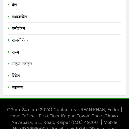
देश
मध्‍यप्रदेश
मनोरंजन
राजनीतिक
राज्य
लाइफ स्टाइल
विदेश
स्‍वास्‍थ्‍य
CGInfo24.com (2024) Contact us : IRFAN KHAN, Editor |
Head Office - First Floor Kalpna Tower, Phool Chowk,
Nayapara, G.E. Road, Raipur (C.G.) 492001 | Mobile
No.-9329960007 | Email : cginfo24x7@gmail.com