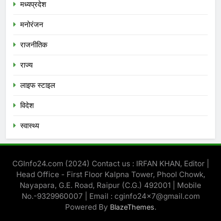
मध्‍यप्रदेश
मनोरंजन
राजनीतिक
राज्य
लाइफ स्टाइल
विदेश
स्‍वास्‍थ्‍य
CGInfo24.com (2024) Contact us : IRFAN KHAN, Editor |
Head Office - First Floor Kalpna Tower, Phool Chowk,
Nayapara, G.E. Road, Raipur (C.G.) 492001 | Mobile
No.-9329960007 | Email : cginfo24x7@gmail.com
Powered By
.
BlazeThemes