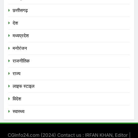
छत्तीसगढ़
देश
मध्‍यप्रदेश
मनोरंजन
राजनीतिक
राज्य
लाइफ स्टाइल
विदेश
स्‍वास्‍थ्‍य
CGInfo24.com (2024) Contact us : IRFAN KHAN, Editor |