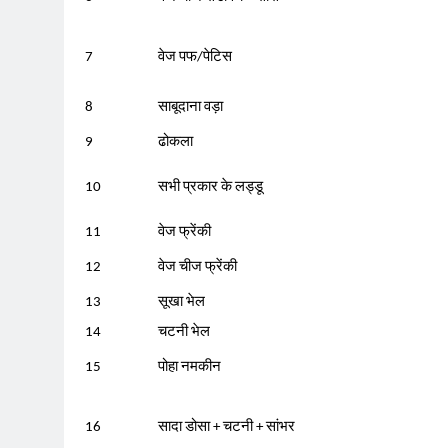
7
वेज पफ/पेटिस
8
साबूदाना वड़ा
9
ढोकला
10
सभी प्रकार के लड्डू
11
वेज फ्रेंकी
12
वेज चीज फ्रेंकी
13
सूखा भेल
14
चटनी भेल
15
पोहा नमकीन
16
सादा डोसा + चटनी + सांभर