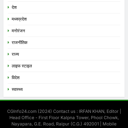
देश
मध्‍यप्रदेश
मनोरंजन
राजनीतिक
राज्य
लाइफ स्टाइल
विदेश
स्‍वास्‍थ्‍य
CGInfo24.com (2024) Contact us : IRFAN KHAN, Editor |
Head Office - First Floor Kalpna Tower, Phool Chowk,
Nayapara, G.E. Road, Raipur (C.G.) 492001 | Mobile