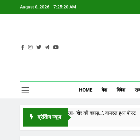
Skip
August 8, 2026
7:25:21 AM
to
content
CG
HOME
देश
विदेश
रा
 तस्वीर शेयर कर लिखा- ‘शेर की दहाड़…’, वायरल हुआ पोस्ट
ब्रेकिंग न्यूज