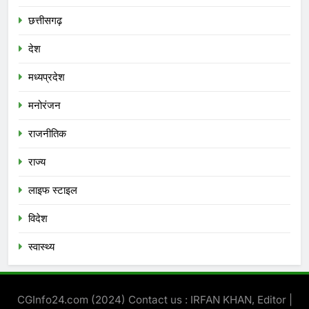
छत्तीसगढ़
देश
मध्‍यप्रदेश
मनोरंजन
राजनीतिक
राज्य
लाइफ स्टाइल
विदेश
स्‍वास्‍थ्‍य
CGInfo24.com (2024) Contact us : IRFAN KHAN, Editor |