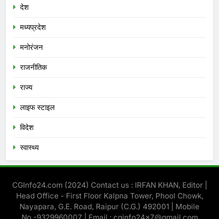
देश
मध्‍यप्रदेश
मनोरंजन
राजनीतिक
राज्य
लाइफ स्टाइल
विदेश
स्‍वास्‍थ्‍य
CGInfo24.com (2024) Contact us : IRFAN KHAN, Editor |
Head Office - First Floor Kalpna Tower, Phool Chowk,
Nayapara, G.E. Road, Raipur (C.G.) 492001 | Mobile
No.-9329960007 | Email : cginfo24x7@gmail.com