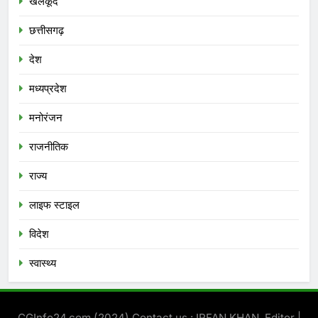
खेलकूद
छत्तीसगढ़
देश
मध्‍यप्रदेश
मनोरंजन
राजनीतिक
राज्य
लाइफ स्टाइल
विदेश
स्‍वास्‍थ्‍य
CGInfo24.com (2024) Contact us : IRFAN KHAN, Editor |