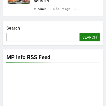
हटा विभाग
admin
4 hours ago
0
Search
SEARCH
MP info RSS Feed