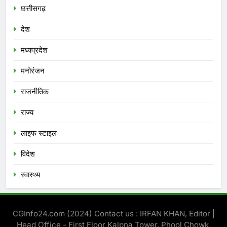
छत्तीसगढ़
देश
मध्‍यप्रदेश
मनोरंजन
राजनीतिक
राज्य
लाइफ स्टाइल
विदेश
स्‍वास्‍थ्‍य
CGInfo24.com (2024) Contact us : IRFAN KHAN, Editor |
Head Office - First Floor Kalpna Tower, Phool Chowk,