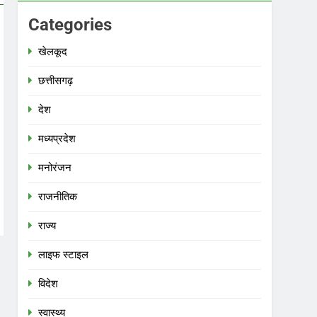
Categories
खेलकूद
छत्तीसगढ़
देश
मध्‍यप्रदेश
मनोरंजन
राजनीतिक
राज्य
लाइफ स्टाइल
विदेश
स्‍वास्‍थ्‍य