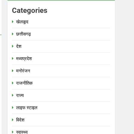
Categories
खेलकूद
छत्तीसगढ़
देश
मध्‍यप्रदेश
मनोरंजन
राजनीतिक
राज्य
लाइफ स्टाइल
विदेश
स्‍वास्‍थ्‍य