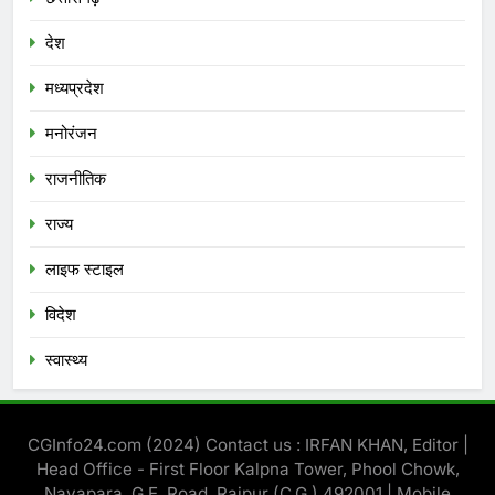
देश
मध्‍यप्रदेश
मनोरंजन
राजनीतिक
राज्य
लाइफ स्टाइल
विदेश
स्‍वास्‍थ्‍य
CGInfo24.com (2024) Contact us : IRFAN KHAN, Editor |
Head Office - First Floor Kalpna Tower, Phool Chowk,
Nayapara, G.E. Road, Raipur (C.G.) 492001 | Mobile