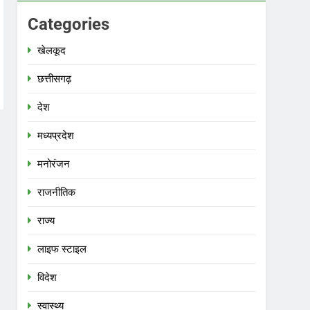
Categories
खेलकूद
छत्तीसगढ़
देश
मध्‍यप्रदेश
मनोरंजन
राजनीतिक
राज्य
लाइफ स्टाइल
विदेश
स्‍वास्‍थ्‍य