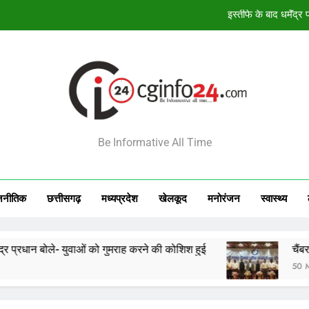
चैंबर ऑफ कॉमर्स की पहली बैठक संपन
मनेन्द्रगढ़ में नशे के खिलाफ जनजागरण, मीडिय
Ola-Uber और Rapido के खिलाफ टैक्स
इस्तीफे के बाद धर्मेंद
INFO24
चैंबर ऑफ कॉमर्स की पहली बैठक संपन
Be Informative All Time
मनेन्द्रगढ़ में नशे के खिलाफ जनजागरण, मीडिय
जनीतिक
छत्तीसगढ़
मध्‍यप्रदेश
खेलकूद
मनोरंजन
स्‍वास्‍थ्‍य
ले- युवाओं को गुमराह करने की कोशिश हुई
चैंबर ऑफ कॉमर्स की
50 Minutes Ago