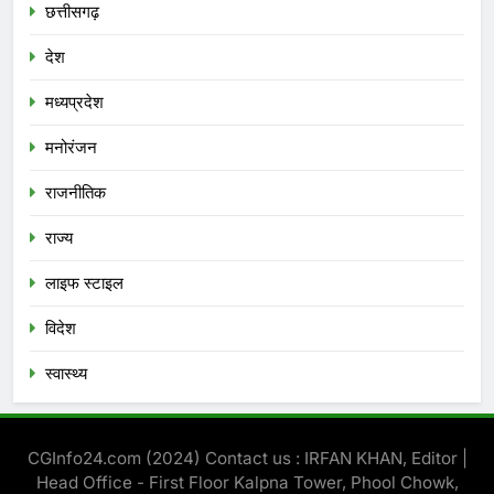
छत्तीसगढ़
देश
मध्‍यप्रदेश
मनोरंजन
राजनीतिक
राज्य
लाइफ स्टाइल
विदेश
स्‍वास्‍थ्‍य
CGInfo24.com (2024) Contact us : IRFAN KHAN, Editor |
Head Office - First Floor Kalpna Tower, Phool Chowk,