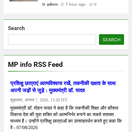
admin
1 hour ago
0
Search
SEARCH
MP info RSS Feed