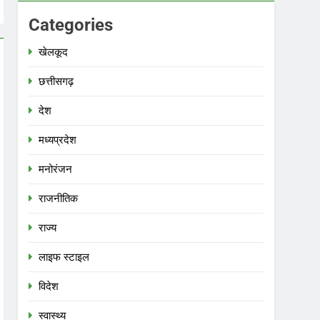
Categories
खेलकूद
छत्तीसगढ़
देश
मध्‍यप्रदेश
मनोरंजन
राजनीतिक
राज्य
लाइफ स्टाइल
विदेश
स्‍वास्‍थ्‍य