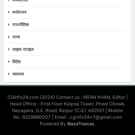
मनोरंजन
राजनीतिक
राज्य
लाइफ स्टाइल
विदेश
स्‍वास्‍थ्‍य
CGInfo24.com (2024) Contact us : IRFAN KHAN, Editor |
Head Office - First Floor Kalpna Tower, Phool Chowk,
Nayapara, G.E. Road, Raipur (C.G.) 492001 | Mobile
No.-9329960007 | Email : cginfo24x7@gmail.com
Powered By
.
BlazeThemes