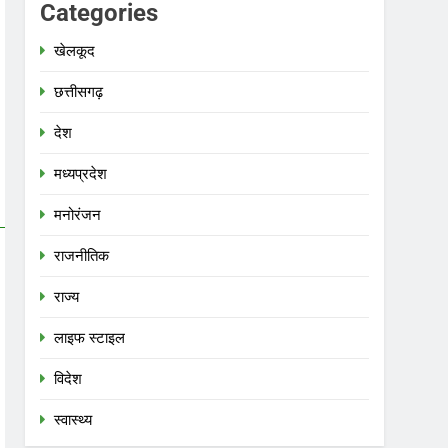
Categories
खेलकूद
छत्तीसगढ़
देश
मध्‍यप्रदेश
मनोरंजन
राजनीतिक
राज्य
लाइफ स्टाइल
विदेश
स्‍वास्‍थ्‍य