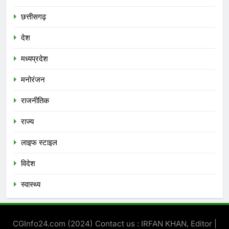
छत्तीसगढ़
देश
मध्‍यप्रदेश
मनोरंजन
राजनीतिक
राज्य
लाइफ स्टाइल
विदेश
स्‍वास्‍थ्‍य
CGInfo24.com (2024) Contact us : IRFAN KHAN, Editor |