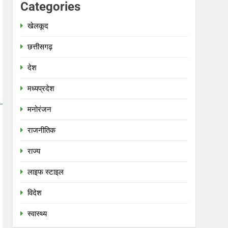
Categories
खेलकूद
छत्तीसगढ़
देश
मध्‍यप्रदेश
मनोरंजन
राजनीतिक
राज्य
लाइफ स्टाइल
विदेश
स्‍वास्‍थ्‍य