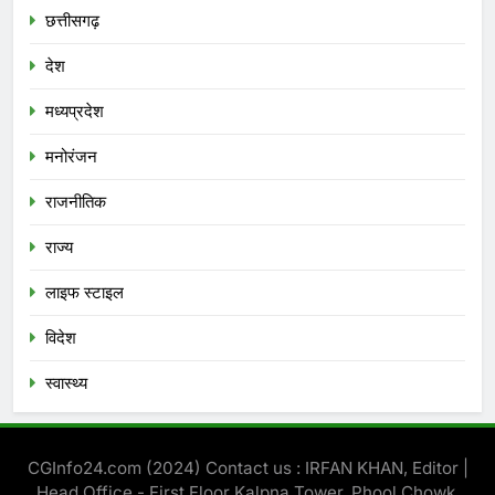
छत्तीसगढ़
देश
मध्‍यप्रदेश
मनोरंजन
राजनीतिक
राज्य
लाइफ स्टाइल
विदेश
स्‍वास्‍थ्‍य
CGInfo24.com (2024) Contact us : IRFAN KHAN, Editor |
Head Office - First Floor Kalpna Tower, Phool Chowk,