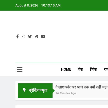
Skip
August 8, 2026
10:13:11 AM
to
content
CG
HOME
देश
विदेश
रा
संकट
कैलाश पर्वत पर आज तक क्यों नहीं चढ़ पाया इंसान, ज
ब्रेकिंग न्यूज
14 Minutes Ago