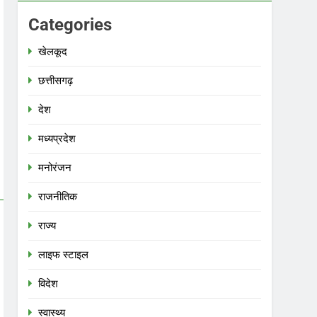
Categories
खेलकूद
छत्तीसगढ़
देश
मध्‍यप्रदेश
मनोरंजन
राजनीतिक
राज्य
लाइफ स्टाइल
विदेश
स्‍वास्‍थ्‍य