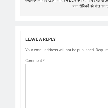
navigation
बलूचिस्तान फिर दहला! ग्वादर में BLA के फिदायीन हमले से 
पाक सैनिकों की मौत का द
LEAVE A REPLY
Your email address will not be published.
Requir
Comment
*