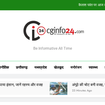
अंगूठे की चोट बनी वजह, 
विश्व कप में भारती
12 अगस्त सूर्य
कैलाश पर्वत पर आज तक
INFO24
अंगूठे की चोट बनी वजह, 
Be Informative All Time
विश्व कप में भारती
जनीतिक
छत्तीसगढ़
मध्‍यप्रदेश
खेलकूद
मनोरंजन
स्‍वास्‍थ्‍य
ानें रहस्य और वजह
अंगूठे की चोट बनी वजह, श्रीलंका के खिला
23 Minutes Ago