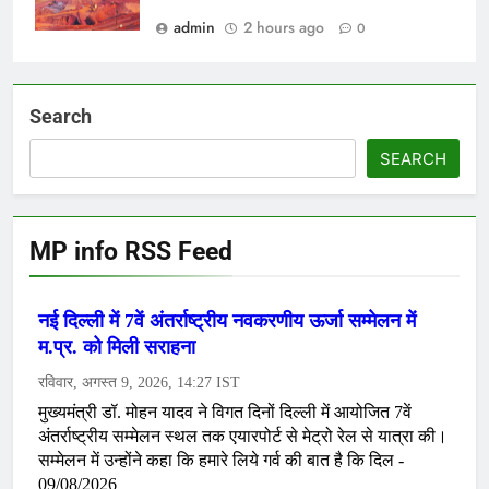
admin
2 hours ago
0
Search
SEARCH
MP info RSS Feed