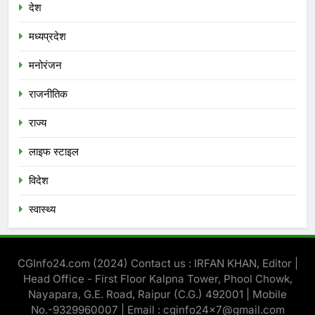
देश
मध्‍यप्रदेश
मनोरंजन
राजनीतिक
राज्य
लाइफ स्टाइल
विदेश
स्‍वास्‍थ्‍य
CGInfo24.com (2024) Contact us : IRFAN KHAN, Editor |
Head Office - First Floor Kalpna Tower, Phool Chowk,
Nayapara, G.E. Road, Raipur (C.G.) 492001 | Mobile
No.-9329960007 | Email : cginfo24x7@gmail.com