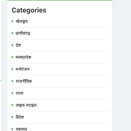
Categories
खेलकूद
छत्तीसगढ़
देश
मध्‍यप्रदेश
मनोरंजन
राजनीतिक
राज्य
लाइफ स्टाइल
विदेश
स्‍वास्‍थ्‍य