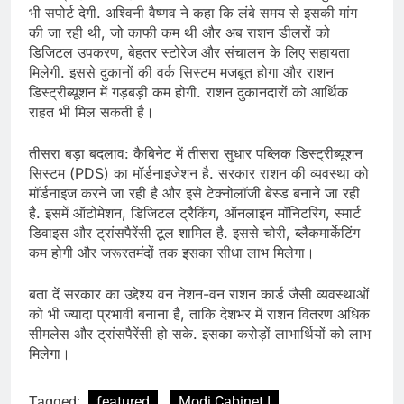
भी सपोर्ट देगी. अश्विनी वैष्‍णव ने कहा कि लंबे समय से इसकी मांग
की जा रही थी, जो काफी कम थी और अब राशन डीलरों को
डिजिटल उपकरण, बेहतर स्‍टोरेज और संचालन के लिए सहायता
मिलेगी. इससे दुकानों की वर्क सिस्‍टम मजबूत होगा और राशन
डिस्‍ट्रीब्‍यूशन में गड़बड़ी कम होगी. राशन दुकानदारों को आर्थिक
राहत भी मिल सकती है।
तीसरा बड़ा बदलाव: कैबिनेट में तीसरा सुधार पब्लिक डिस्‍ट्रीब्‍यूशन
सिस्‍टम (PDS) का मॉर्डनाइजेशन है. सरकार राशन की व्‍यवस्‍था को
मॉर्डनाइज करने जा रही है और इसे टेक्‍नोलॉजी बेस्‍ड बनाने जा रही
है. इसमें ऑटोमेशन, डिजिटल ट्रैकिंग, ऑनलाइन मॉनिटरिंग, स्‍मार्ट
डिवाइस और ट्रांसपैरेंसी टूल शामिल है. इससे चोरी, ब्‍लैकमार्केटिंग
कम होगी और जरूरतमंदों तक इसका सीधा लाभ मिलेगा।
बता दें सरकार का उद्देश्य वन नेशन-वन राशन कार्ड जैसी व्यवस्थाओं
को भी ज्यादा प्रभावी बनाना है, ताकि देशभर में राशन वितरण अधिक
सीमलेस और ट्रांसपैरेंसी हो सके. इसका करोड़ों लाभार्थियों को लाभ
मिलेगा।
Tagged:
featured
Modi Cabinet I