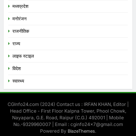
मध्‍यप्रदेश
मनोरंजन
राजनीतिक
राज्य
लाइफ स्टाइल
विदेश
स्‍वास्‍थ्‍य
CGInfo24.com (2024) Contact us : IRFAN KHAN, Editor |
Head Office - First Floor Kalpna Tower, Phool Chowk,
Nayapara, G.E. Road, Raipur (C.G.) 492001 | Mobile
No.-9329960007 | Email : cginfo24x7@gmail.com
Powered By
.
BlazeThemes