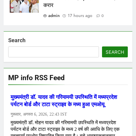
करार
admin
17 hours ago
0
Search
SEARCH
MP info RSS Feed