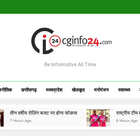
राष्ट्रीय टीम में चुनी गईं कांसाबेल की मधु सिदार और बोड़ला की गीता यादव खेलो इंडि
सेमीफाइनल मे
आज का राशिफल 7 अगस्त 2026: इन राशियों की चमकेगी किस
INFO24
राष्ट्रीय टीम में चुनी गईं कांसाबेल की मधु सिदार और बोड़ला की गीता यादव खेलो इंडि
Be Informative All Time
सेमीफाइनल मे
जनीतिक
छत्तीसगढ़
मध्‍यप्रदेश
खेलकूद
मनोरंजन
स्‍वास्‍थ्‍य
य रोलिंग बजट पर होगा फोकस
राष्ट्रीय टीम में चुनी गईं कां
go
8 Hours Ago