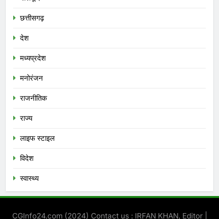
छत्तीसगढ़
देश
मध्‍यप्रदेश
मनोरंजन
राजनीतिक
राज्य
लाइफ स्टाइल
विदेश
स्‍वास्‍थ्‍य
CGInfo24.com (2024) Contact us : IRFAN KHAN, Editor |