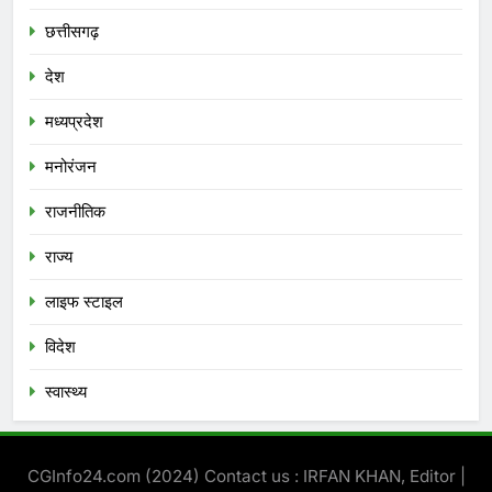
छत्तीसगढ़
देश
मध्‍यप्रदेश
मनोरंजन
राजनीतिक
राज्य
लाइफ स्टाइल
विदेश
स्‍वास्‍थ्‍य
CGInfo24.com (2024) Contact us : IRFAN KHAN, Editor |