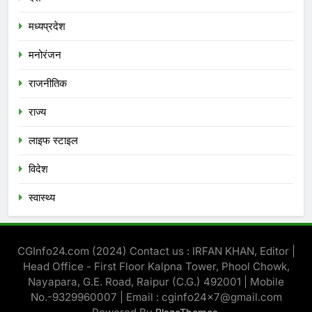
मध्‍यप्रदेश
मनोरंजन
राजनीतिक
राज्य
लाइफ स्टाइल
विदेश
स्‍वास्‍थ्‍य
CGInfo24.com (2024) Contact us : IRFAN KHAN, Editor |
Head Office - First Floor Kalpna Tower, Phool Chowk,
Nayapara, G.E. Road, Raipur (C.G.) 492001 | Mobile
No.-9329960007 | Email : cginfo24x7@gmail.com