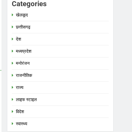
Categories
खेलकूद
छत्तीसगढ़
देश
मध्‍यप्रदेश
मनोरंजन
राजनीतिक
राज्य
लाइफ स्टाइल
विदेश
स्‍वास्‍थ्‍य