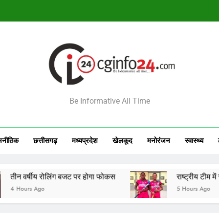
राष्ट्रीय टीम में चुनी गईं कांसाबेल की मधु सिदार और बोड़ला की गीता यादव खेलो इंडि
सेमीफाइनल मे
आज का राशिफल 7 अगस्त 2026: इन राशियों की चमकेगी किस
INFO24
राष्ट्रीय टीम में चुनी गईं कांसाबेल की मधु सिदार और बोड़ला की गीता यादव खेलो इंडि
Be Informative All Time
सेमीफाइनल मे
जनीतिक
छत्तीसगढ़
मध्‍यप्रदेश
खेलकूद
मनोरंजन
स्‍वास्‍थ्‍य
य रोलिंग बजट पर होगा फोकस
राष्ट्रीय टीम में चुनी गईं कां
go
5 Hours Ago