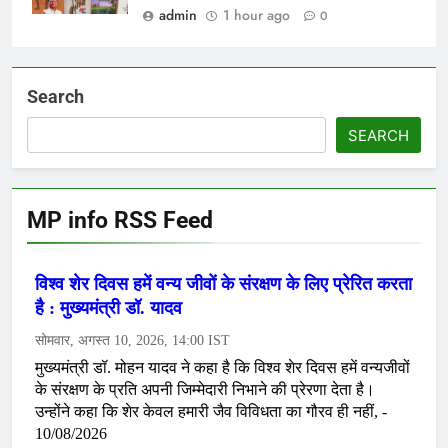
admin
1 hour ago
0
Search
SEARCH
MP info RSS Feed