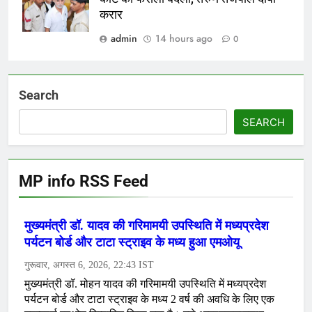
करार
admin
14 hours ago
0
Search
SEARCH
MP info RSS Feed