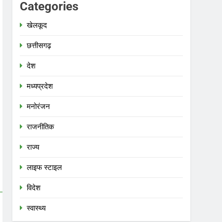
Categories
खेलकूद
छत्तीसगढ़
देश
मध्‍यप्रदेश
मनोरंजन
राजनीतिक
राज्य
लाइफ स्टाइल
विदेश
स्‍वास्‍थ्‍य