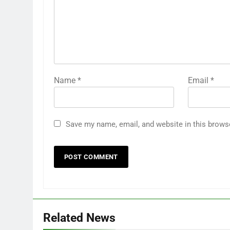
Name
*
Email
*
Save my name, email, and website in this brows
Related News